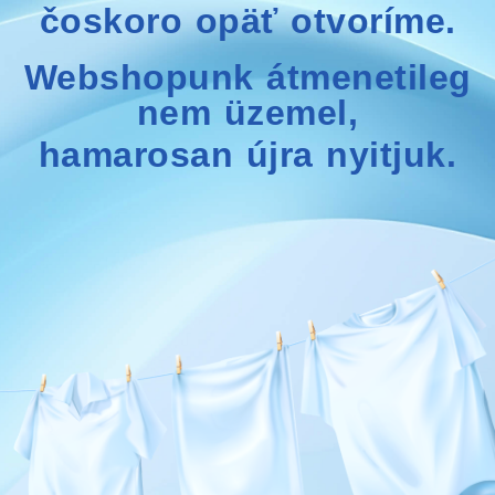
čoskoro opäť otvoríme.
Webshopunk átmenetileg
nem üzemel,
hamarosan újra nyitjuk.