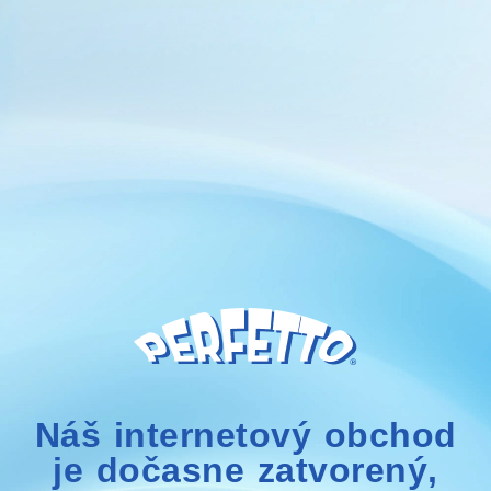
Náš internetový obchod
je dočasne zatvorený,